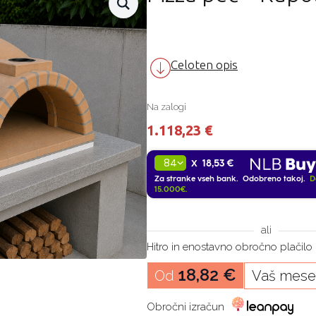
Celoten opis
Na zalogi
1.118,23
€
18,53 €
X
Za stranke vseh bank. Odobreno takoj.
D
15.000€.
ali
Hitro in enostavno obročno plačilo
18,82
€
Od
Vaš mese
Obročni izračun