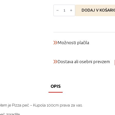
Pizza
peč
DODAJ V KOŠARI
-
Kupola
100cm
količina
Možnosti plačila
Dostava ali osebni prevzem
OPIS
 Potem je Pizza peč – Kupola 100cm prava za vas.
eč zgradite.