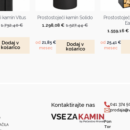
i kamin Vitus
Prostostoječi kamin Solido
Prostostoječi
Ea
1.732,40
€
1.298,08
€
1.527,44
€
Izvirna
Trenutna
Izvirna
Trenutna
1.559,16
€
cena
cena
cena
cena
je
je:
je
je:
od
21,85
€
od
25,41
€
Dodaj v
bila:
1.472,54 €.
bila:
1.298,08 €.
Dodaj v
košarico
mesec
mesec
1.732,40 €.
1.527,44 €.
košarico
Kontaktirajte nas
041 374 5
prodaja@v
O
Pon
AČILA
Tor