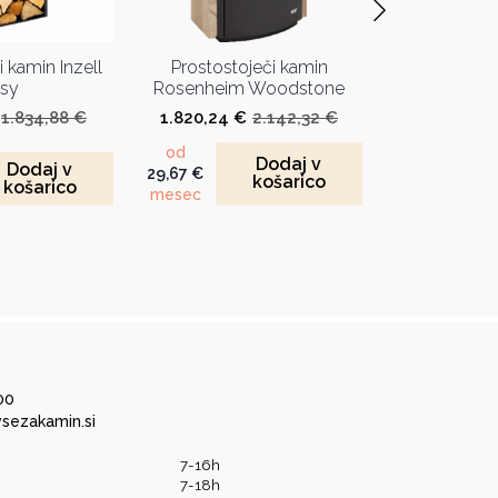
 kamin Inzell
Prostostoječi kamin
Prostosto
sy
Rosenheim Woodstone
Rosenheim 
1.834,88
€
1.820,24
€
2.142,32
€
1.733,62
€
Izvirna
Trenutna
Izvirna
Trenutna
cena
cena
cena
cena
od
od
Dodaj v
je
je:
je
je:
Dodaj v
29,67
€
28,25
€
košarico
bila:
1.559,16 €.
bila:
1.820,24 €.
košarico
mesec
mesec
1.834,88 €.
2.142,32 €.
00
sezakamin.si
7-16h
7-18h