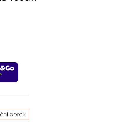
o
čni obrok