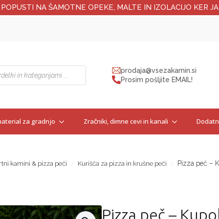
 POPUSTI NA ŠAMOTNE OPEKE, MALTE IN IZOLACIJO KER JA
prodaja@vsezakamin.si
Prosim pošljite EMAIL!
aterial za gradnjo
Zračniki, dimne cevi in kanali
Dodatna
Pizza peč – 
rtni kamini & pizza peči
Kurišča za pizza in krušne peči
Pizza peč – Kup