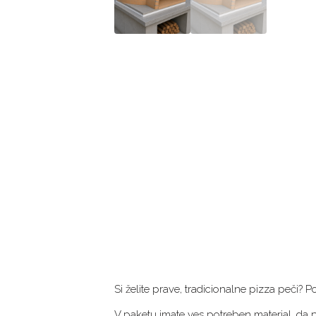
Si želite prave, tradicionalne pizza peči?
V paketu imate ves potreben material, da p