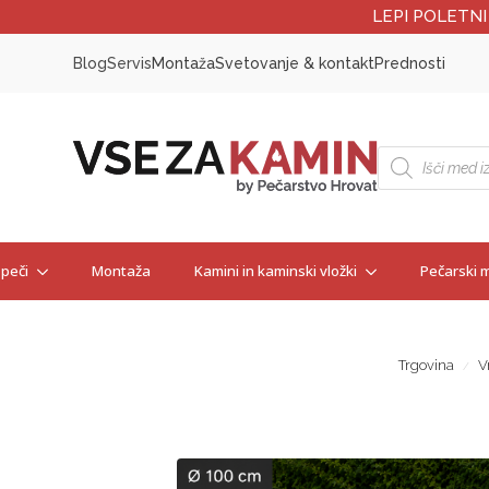
LEPI POLETNI
Blog
Servis
Montaža
Svetovanje & kontakt
Prednosti
Products
search
 peči
Montaža
Kamini in kaminski vložki
Pečarski m
Trgovina
V