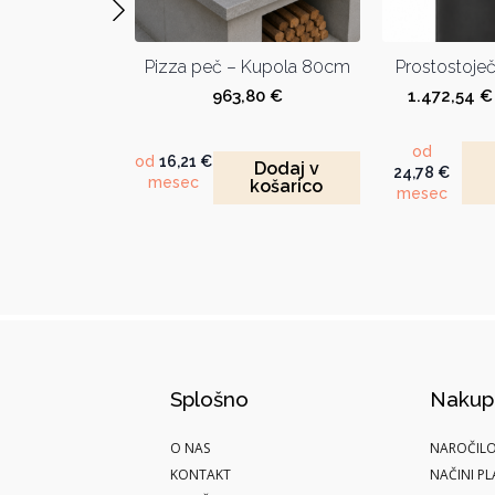
 Kupola 60cm
Pizza peč – Kupola 80cm
Prostostoječ
,86
€
963,80
€
1.472,54
€
od
od
16,21
€
Dodaj v
Dodaj v
24,78
€
mesec
košarico
košarico
mesec
Splošno
Nakup
O NAS
NAROČIL
KONTAKT
NAČINI PL