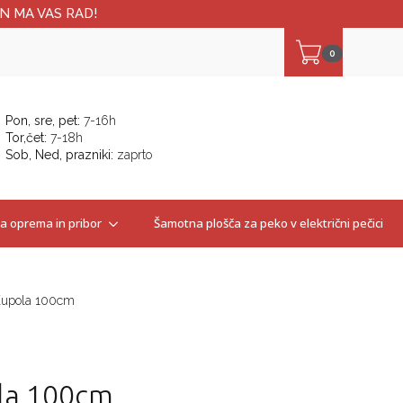
N MA VAS RAD!
0
Pon, sre, pet:
7-16h
Tor,čet:
7-18h
Sob, Ned, prazniki:
zaprto
 oprema in pribor
Šamotna plošča za peko v električni pečici
Kupola 100cm
ola 100cm