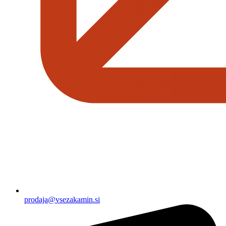
prodaja@vsezakamin.si