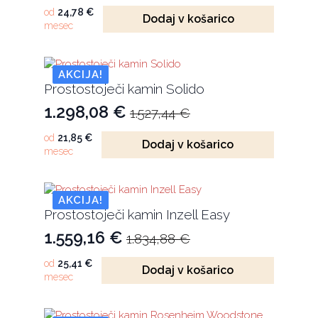
cena
cena
od
24,78
€
Dodaj v košarico
mesec
je
je:
bila:
1.472,54 €.
1.732,40 €.
AKCIJA!
Prostostoječi kamin Solido
1.298,08
€
1.527,44
€
Izvirna
Trenutna
cena
cena
od
21,85
€
Dodaj v košarico
mesec
je
je:
bila:
1.298,08 €.
1.527,44 €.
AKCIJA!
Prostostoječi kamin Inzell Easy
1.559,16
€
1.834,88
€
Izvirna
Trenutna
cena
cena
od
25,41
€
Dodaj v košarico
mesec
je
je:
bila:
1.559,16 €.