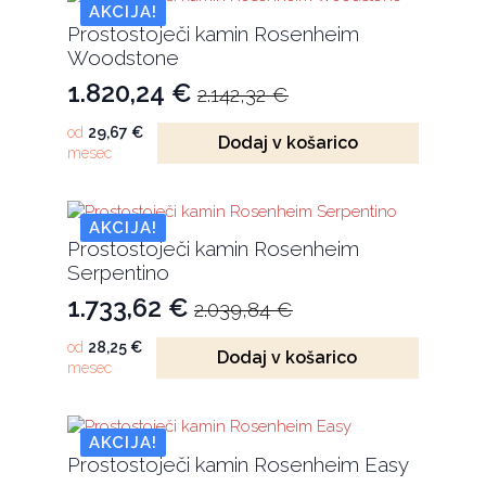
1.834,88 €.
AKCIJA!
Prostostoječi kamin Rosenheim
Woodstone
1.820,24
€
2.142,32
€
Izvirna
Trenutna
cena
cena
od
29,67
€
Dodaj v košarico
mesec
je
je:
bila:
1.820,24 €.
2.142,32 €.
AKCIJA!
Prostostoječi kamin Rosenheim
Serpentino
1.733,62
€
2.039,84
€
Izvirna
Trenutna
cena
cena
od
28,25
€
Dodaj v košarico
mesec
je
je:
bila:
1.733,62 €.
2.039,84 €.
AKCIJA!
Prostostoječi kamin Rosenheim Easy