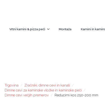
Vrtni kamini & pizza peči
Montaža
Kamini in kamins
Trgovina
Zračniki, dimne cevi in kanali
Dimne cevi za kaminske vložke in kaminske peči
Dimne cevi večjih premerov
Reducirni kos 250-200 mm