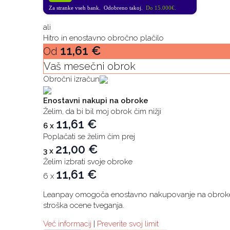
Za stranke vseh bank. Odobreno takoj.
Do 15.000€.
ali
Hitro in enostavno obročno plačilo
11,61
€
Od
Vaš mesečni obrok
Obročni izračun
Enostavni nakupi na obroke
Želim, da bi bil moj obrok čim nižji
11,61
€
6 x
Poplačati se želim čim prej
21,00
€
3 x
Želim izbrati svoje obroke
11,61
€
6 x
Leanpay omogoča enostavno nakupovanje na obroke prek
stroška ocene tveganja.
Več informacij
|
Preverite svoj limit