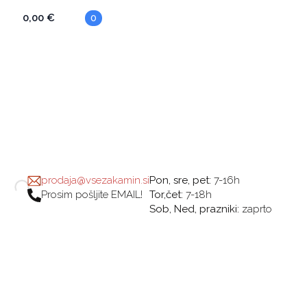
0,00
€
0
prodaja@vsezakamin.si
Pon, sre, pet:
7-16h
Prosim pošljite EMAIL!
Tor,čet:
7-18h
Sob, Ned, prazniki:
zaprto