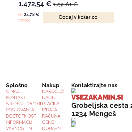
1.472,54
€
1.732,61
€
Izvirna
Trenutna
cena
cena
od
24,78
€
Dodaj v košarico
mesec
je
je:
bila:
1.472,54 €.
1.732,61 €.
Splošno
Nakup
Kontaktirajte nas
O NAS
NAROČILO
VSEZAKAMIN.SI
KONTAKT
NAČINI
SPLOŠNI POGOJI
PLAČILA
Grobeljska cesta 
POSLOVANJA
IZDAJA
1234 Mengeš
DOSTOPNOST
RAČUNA
INFORMACIJ
CENE
VARNOST IN
DOBAVNI