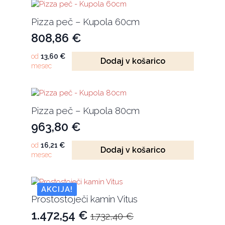
Pizza peč – Kupola 60cm
808,86
€
od
13,60
€
Dodaj v košarico
mesec
Pizza peč – Kupola 80cm
963,80
€
od
16,21
€
Dodaj v košarico
mesec
AKCIJA!
Prostostoječi kamin Vitus
1.472,54
€
1.732,40
€
Izvirna
Trenutna