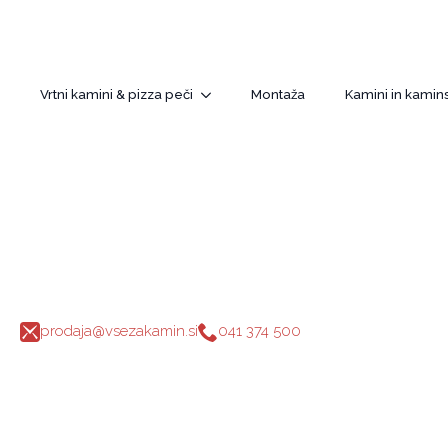
Vrtni kamini & pizza peči
Montaža
Kamini in kamins
prodaja@vsezakamin.si
041 374 500