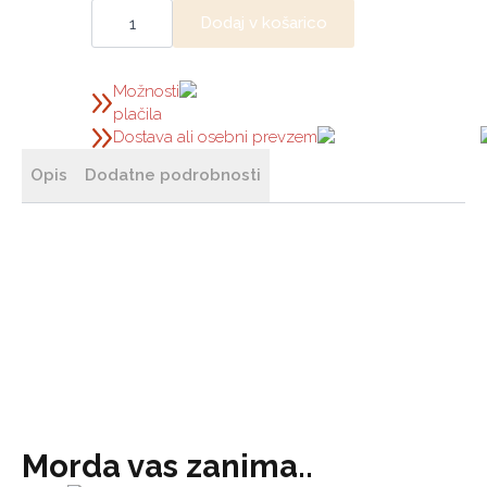
Reducirni
kos
Dodaj v košarico
250-
200
mm
količina
Možnosti
plačila
Dostava ali osebni prevzem
Opis
Dodatne podrobnosti
Morda vas zanima..