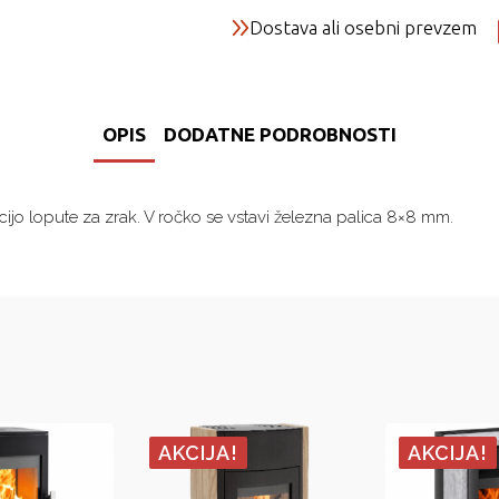
količina
Dostava ali osebni prevzem
OPIS
DODATNE PODROBNOSTI
ijo lopute za zrak. V ročko se vstavi železna palica 8×8 mm.
AKCIJA!
AKCIJA!