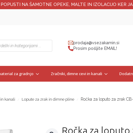
 POPUSTI NA ŠAMOTNE OPEKE, MALTE IN IZOLACIJO KER JA
prodaja@vsezakamin.si
Prosim pošljite EMAIL!
aterial za gradnjo
Zračniki, dimne cevi in kanali
Dodatna
Ročka za loputo za zrak CB
in kanali
Lopute za zrak in dimne pline
Ročka za loputo 