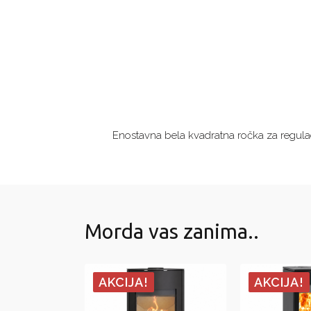
Enostavna bela kvadratna ročka za regulac
Morda vas zanima..
AKCIJA!
AKCIJA!