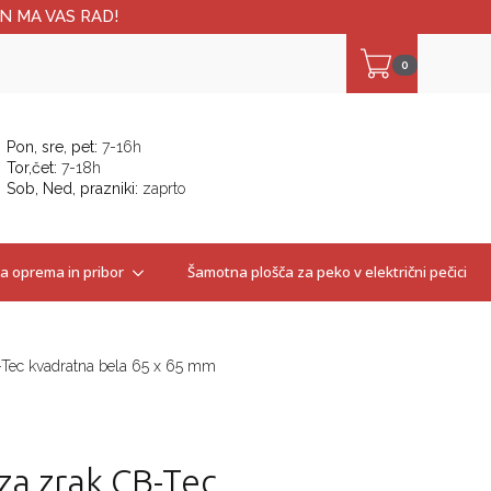
N MA VAS RAD!
0
Pon, sre, pet:
7-16h
Tor,čet:
7-18h
Sob, Ned, prazniki:
zaprto
 oprema in pribor
Šamotna plošča za peko v električni pečici
-Tec kvadratna bela 65 x 65 mm
za zrak CB-Tec