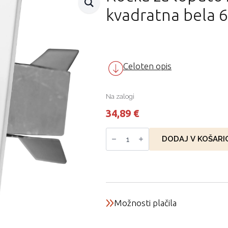
kvadratna bela 
Celoten opis
Na zalogi
34,89
€
Ročka
za
DODAJ V KOŠARI
loputo
za
zrak
CB-
Tec
kvadratna
bela
65
Možnosti plačila
x
65
mm