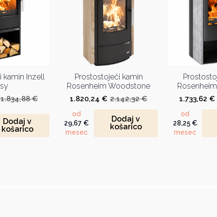
 kamin Inzell
Prostostoječi kamin
Prostosto
sy
Rosenheim Woodstone
Rosenheim 
1.834,88
€
1.820,24
€
2.142,32
€
1.733,62
€
Izvirna
Trenutna
Izvirna
Trenutna
cena
cena
cena
cena
od
od
Dodaj v
je
je:
je
je:
Dodaj v
29,67
€
28,25
€
košarico
bila:
1.559,16 €.
bila:
1.820,24 €.
košarico
mesec
mesec
1.834,88 €.
2.142,32 €.