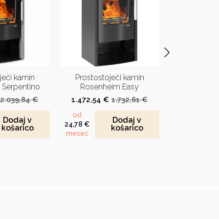
ječi kamin
Prostostoječi kamin
Serpentino
Rosenheim Easy
2.039,84
€
1.472,54
€
1.732,61
€
Izvirna
Trenutna
Izvirna
Trenutna
cena
cena
cena
cena
od
Dodaj v
Dodaj v
je
je:
je
je:
24,78
€
košarico
košarico
bila:
1.733,62 €.
bila:
1.472,54 €.
mesec
2.039,84 €.
1.732,61 €.