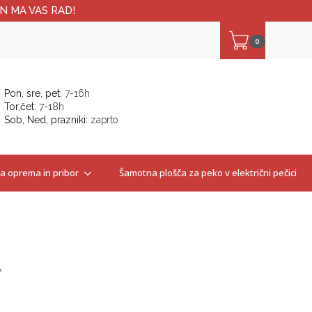
N MA VAS RAD!
0
Pon, sre, pet:
7-16h
Tor,čet:
7-18h
Sob, Ned, prazniki:
zaprto
 oprema in pribor
Šamotna plošča za peko v električni pečici
A