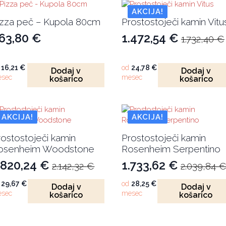
AKCIJA!
izza peč – Kupola 80cm
Prostostoječi kamin Vitu
63,80
€
1.472,54
€
1.732,40
€
Izvirna
Trenutna
cena
cena
d
16,21
€
od
24,78
€
je
je:
Dodaj v
Dodaj v
sec
mesec
košarico
košarico
bila:
1.472,54 €.
1.732,40 €.
AKCIJA!
AKCIJA!
rostostoječi kamin
Prostostoječi kamin
osenheim Woodstone
Rosenheim Serpentino
.820,24
€
1.733,62
€
2.142,32
€
2.039,84
zvirna
renutna
Izvirna
Trenutna
ena
ena
cena
cena
d
29,67
€
od
28,25
€
Dodaj v
Dodaj v
sec
mesec
košarico
košarico
e
:
je
je:
ila:
.820,24 €.
bila:
1.733,62 €.