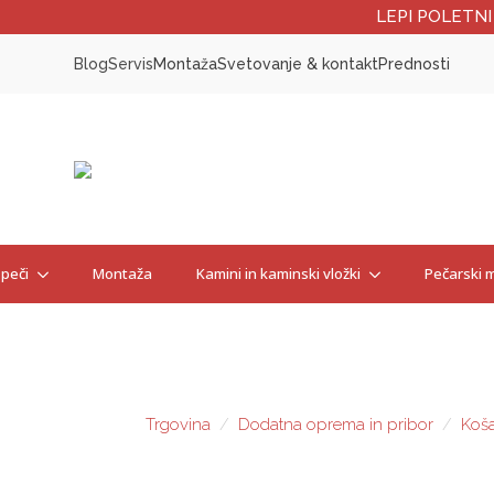
LEPI POLETNI
Blog
Servis
Montaža
Svetovanje & kontakt
Prednosti
 peči
Montaža
Kamini in kaminski vložki
Pečarski m
Trgovina
Dodatna oprema in pribor
Koša