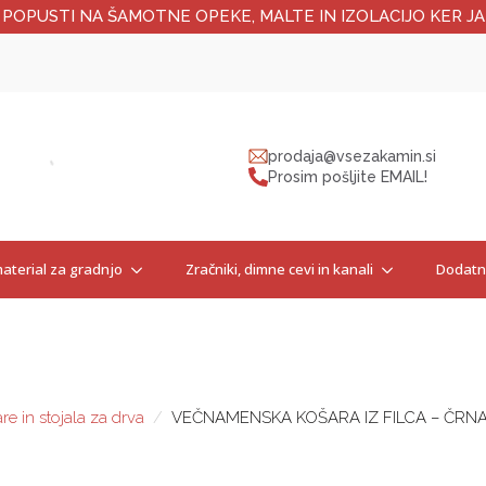
 POPUSTI NA ŠAMOTNE OPEKE, MALTE IN IZOLACIJO KER JA
prodaja@vsezakamin.si
Prosim pošljite EMAIL!
aterial za gradnjo
Zračniki, dimne cevi in kanali
Dodatna
re in stojala za drva
VEČNAMENSKA KOŠARA IZ FILCA – ČRN