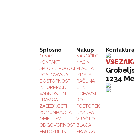
2
Splošno
Nakup
Kontaktira
O NAS
NAROČILO
VSEZAK
KONTAKT
NAČINI
SPLOŠNI POGOJI
PLAČILA
Grobelj
POSLOVANJA
IZDAJA
1234 M
DOSTOPNOST
RAČUNA
INFORMACIJ
CENE
VARNOST IN
DOBAVNI
PRAVICA
ROKI
ZASEBNOSTI
POSTOPEK
KOMUNIKACIJA
NAKUPA
OMEJITEV
VRAČILO
ODGOVORNOSTI
BLAGA –
PRITOŽBE IN
PRAVICA