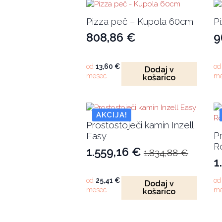
Pizza peč – Kupola 60cm
P
808,86
€
9
od
13,60
€
o
Dodaj v
mesec
me
košarico
AKCIJA!
Prostostoječi kamin Inzell
P
Easy
R
1.559,16
€
1.834,88
€
Izvirna
Trenutna
1
I
T
cena
cena
c
c
od
25,41
€
o
Dodaj v
je
je:
mesec
me
košarico
j
je
bila:
1.559,16 €.
b
1
1.834,88 €.