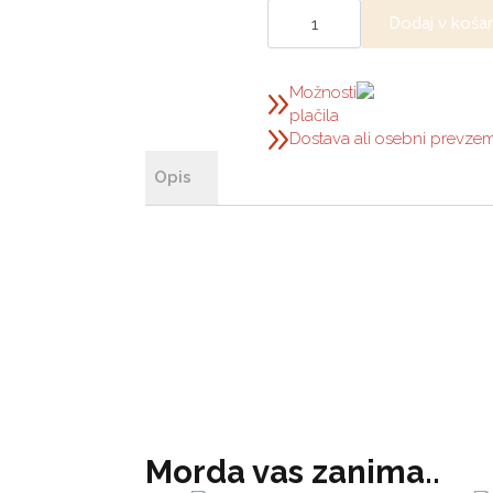
VEČNAMENSKA
KOŠARA
Dodaj v koša
IZ
FILCA
-
ČRNA
Možnosti
količina
plačila
Dostava ali osebni prevze
Opis
Morda vas zanima..