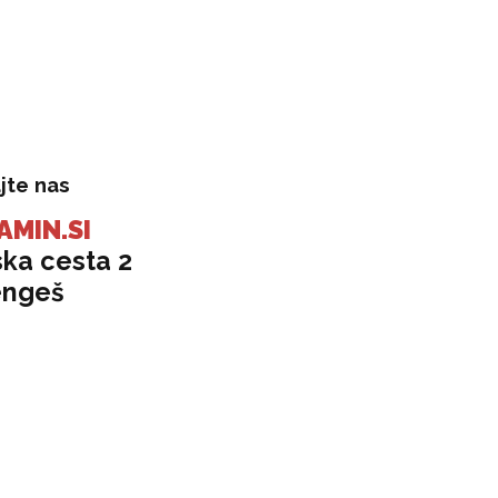
.142,32 €.
2.039,84 €.
jte nas
AMIN.SI
ska cesta 2
engeš