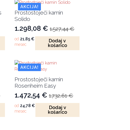
AKCIJA!
s
Prostostoječi kamin
Solido
1.298,08
€
1.527,44
€
Izvirna
Trenutna
cena
cena
od
21,85
€
Dodaj v
mesec
košarico
je
je:
bila:
1.298,08 €.
1.527,44 €.
AKCIJA!
Prostostoječi kamin
Rosenheim Easy
1.472,54
€
€
1.732,61
€
Izvirna
Trenutna
cena
cena
od
24,78
€
Dodaj v
mesec
košarico
je
je:
bila:
1.472,54 €.